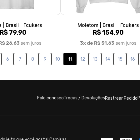
 | Brasil - Fcukers
Moletom | Brasil - Fcukers
R$ 79,90
R$ 154,90
R$ 26,63
sem juros
3x de R$ 51,63
sem juros
6
7
8
9
10
11
12
13
14
15
16
Fale conosco
Trocas / Devoluções
P
Rastrear Pedido
do jeito que você gosta! Camisas,