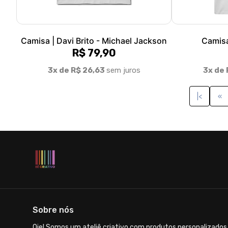
Camisa | Davi Brito - Michael Jackson
Camisa
R$ 79,90
3x de R$ 26,63
sem juros
3x de 
|<
«
Sobre nós
Oie! Somos um ateliê criativo com produtos personalizados 