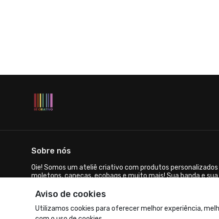
Sobre nós
Oie! Somos um ateliê criativo com produtos personalizados 
moletons, canecas, ecobags e muito mais! Sua banda e sua
você!
Aviso de cookies
© Dados do vendedor: CNPJ 40.144.017/0001-37
Utilizamos cookies para oferecer melhor experiência, melh
com o uso de cookies.