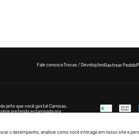
Fale conosco
Trocas / Devoluções
P
Rastrear Pedido
do jeito que você gosta! Camisas,
 série preferida estampada pra
orar o desempenho, analisar como você interage em nosso site e perso