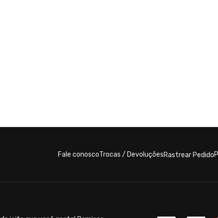
Fale conosco
Trocas / Devoluções
P
Rastrear Pedido