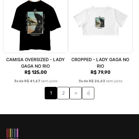
CAMISA OVERSIZED - LADY
CROPPED - LADY GAGA NO
GAGA NO RIO
RIO
R$ 125,00
R$ 79,90
3x de R$ 41,67
sem juros
3x de R$ 26,63
sem juros
1
2
»
>|