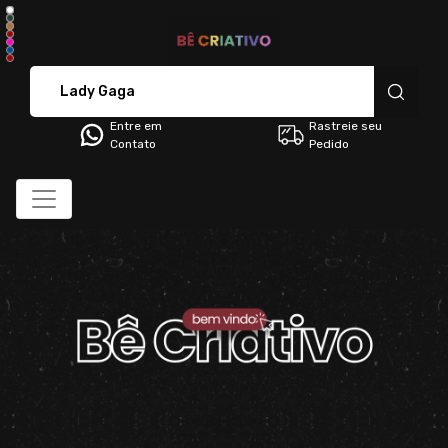
BÊ CRIATIVO - Camisetas 
Entre em
Rastreie seu
Contato
Pedido