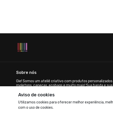
Sobre nós
Oie! Somos um ateliê criativo com produtos personalizados 
moletons, canecas, ecobags e muito mais! Sua banda e sua
você!
Aviso de cookies
© Dados do vendedor: CNPJ 40.144.017/0001-37
Utilizamos cookies para oferecer melhor experiência, melh
com o uso de cookies.