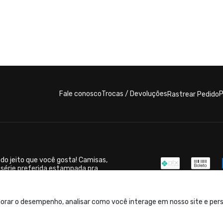
Fale conosco
Trocas / Devoluções
P
Rastrear Pedido
do jeito que você gosta! Camisas,
 série preferida estampada pra
orar o desempenho, analisar como você interage em nosso site e perso