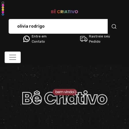
BÊ CRIATIVO - Camisetas 
Entre em
Rastreie seu
Contato
Pedido